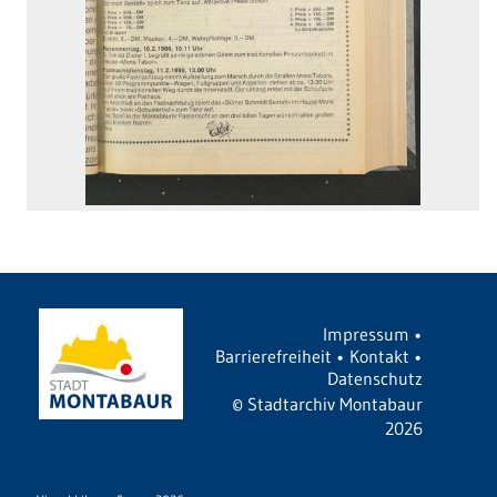
Impressum
•
Barrierefreiheit
•
Kontakt
•
Datenschutz
©
Stadtarchiv Montabaur
2026