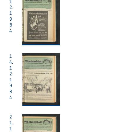
1
2.
1
9
8
4
1
4.
1
2.
1
9
8
4
2
1.
1