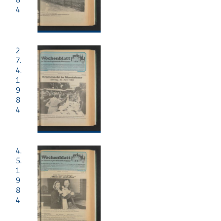
4
2
7.
4.
1
9
8
4
4.
5.
1
9
8
4