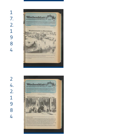
1
7.
2.
1
9
8
4
2
4.
2.
1
9
8
4