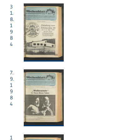
3
1.
8.
1
9
8
4
7.
9.
1
9
8
4
1