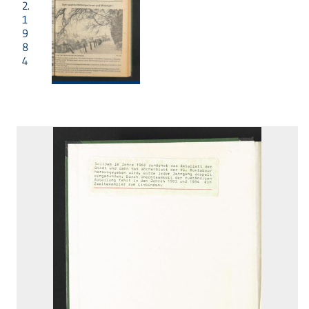
2.
1
9
8
4