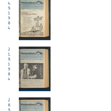
4.
9.
1
9
8
4
2
1.
9.
1
9
8
4
2
8.
9.