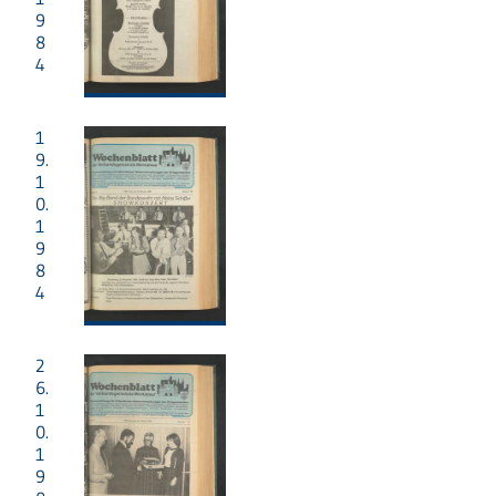
9
8
4
1
9.
1
0.
1
9
8
4
2
6.
1
0.
1
9