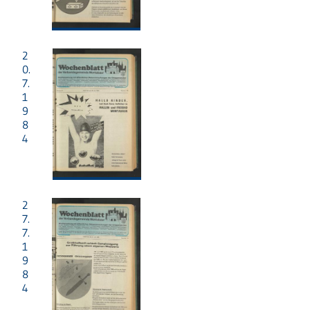
2
0.
7.
1
9
8
4
2
7.
7.
1
9
8
4