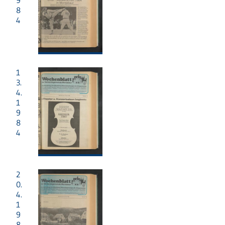
9
8
4
1
3.
4.
1
9
8
4
2
0.
4.
1
9
8