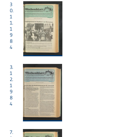
3
0.
1
1.
1
9
8
4
3.
1
2.
1
9
8
4
7.