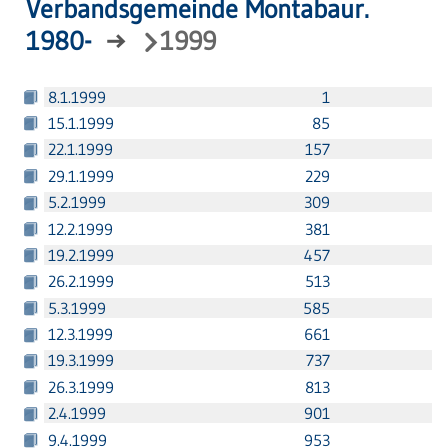
Verbandsgemeinde Montabaur.
1980-
→
1999
8.1.1999
1
15.1.1999
85
22.1.1999
157
29.1.1999
229
5.2.1999
309
12.2.1999
381
19.2.1999
457
26.2.1999
513
5.3.1999
585
12.3.1999
661
19.3.1999
737
26.3.1999
813
2.4.1999
901
9.4.1999
953