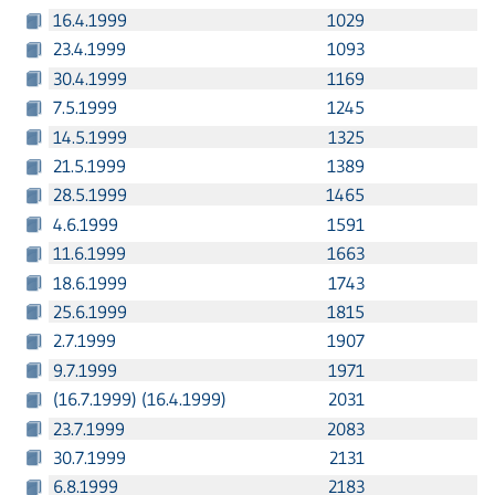
16.4.1999
1029
23.4.1999
1093
30.4.1999
1169
7.5.1999
1245
14.5.1999
1325
21.5.1999
1389
28.5.1999
1465
4.6.1999
1591
11.6.1999
1663
18.6.1999
1743
25.6.1999
1815
2.7.1999
1907
9.7.1999
1971
(16.7.1999) (16.4.1999)
2031
23.7.1999
2083
30.7.1999
2131
6.8.1999
2183