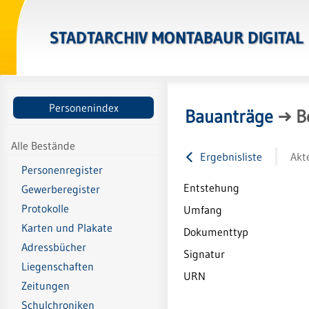
STADTARCHIV MONTABAUR DIGITAL
Personenindex
Bauanträge
→
B
Alle Bestände
Ergebnisliste
Akt
Personenregister
Entstehung
Gewerberegister
Protokolle
Umfang
Karten und Plakate
Dokumenttyp
Adressbücher
Signatur
Liegenschaften
URN
Zeitungen
Schulchroniken