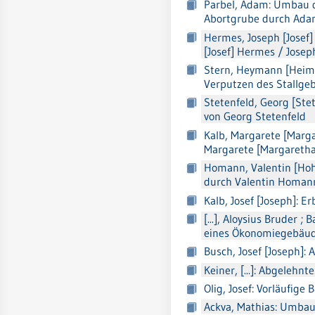
Parbel, Adam: Umbau d
Abortgrube durch Ada
Hermes, Joseph [Josef]
[Josef] Hermes / Josep
Stern, Heymann [Heima
Verputzen des Stallge
Stetenfeld, Georg [Ste
von Georg Stetenfeld
Kalb, Margarete [Marga
Margarete [Margaretha
Homann, Valentin [Hohm
durch Valentin Homa
Kalb, Josef [Joseph]: 
[...], Aloysius Bruder
eines Ökonomiegebäud
Busch, Josef [Joseph]:
Keiner, [...]: Abgeleh
Olig, Josef: Vorläufige 
Ackva, Mathias: Umba