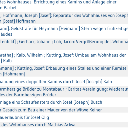
es Wohnhauses, Errichtung eines Kamins und Anlage einer
m Parbel
 ; Hoffmann, Joseph [Josef]: Reparatur des Wohnhauses von Josep
h [Josef] Hoffmann
nn]: Geldstrafe für Heymann [Heimann] Stern wegen frühzeiti
bäudes
ttenfeld] ; Gerharz, Johann ; Löb, Jacob: Vergrößerung des Wohnh
retha] ; Kalb, Wilhelm ; Kutting, Josef: Umbau am Wohnhaus der
] Kalb
ann] ; Kutting, Josef: Erbauung eines Stalles und einer Remise
nn [Hohmann]
Erbauung eines doppelten Kamins durch Josef [Joseph] Kalb
 ; Barmherzige Brüder zu Montabaur ; Caritas-Vereinigung: Wiedera
es der Barmherzigen Brüder
 Anlage eins Schaufensters durch Josef [Joseph] Busch
nter Gesuch zum Bau einer Mauer von der Witwe Keiner
Bauerlaubnis für Josef Olig
u des Wohnhauses durch Mathias Ackva