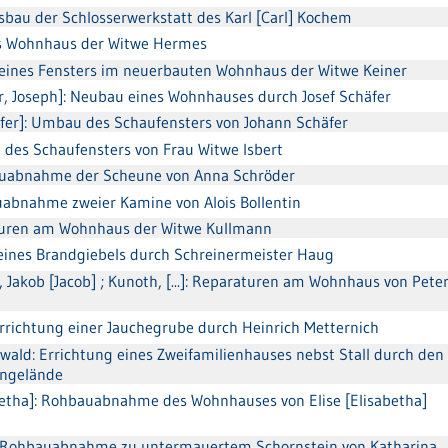
usbau der Schlosserwerkstatt des Karl [Carl] Kochem
ans Wohnhaus der Witwe Hermes
ung eines Fensters im neuerbauten Wohnhaus der Witwe Keiner
er, Joseph]: Neubau eines Wohnhauses durch Josef Schäfer
efer]: Umbau des Schaufensters von Johann Schäfer
ung des Schaufensters von Frau Witwe Isbert
auabnahme der Scheune von Anna Schröder
auabnahme zweier Kamine von Alois Bollentin
raturen am Wohnhaus der Witwe Kullmann
g eines Brandgiebels durch Schreinermeister Haug
, Jakob [Jacob] ; Kunoth, [...]: Reparaturen am Wohnhaus von Pete
Errichtung einer Jauchegrube durch Heinrich Metternich
ald: Errichtung eines Zweifamilienhauses nebst Stall durch den
engelände
abetha]: Rohbauabnahme des Wohnhauses von Elise [Elisabetha]
: Rohbauabnahme zu untermauertem Schornstein von Katharina