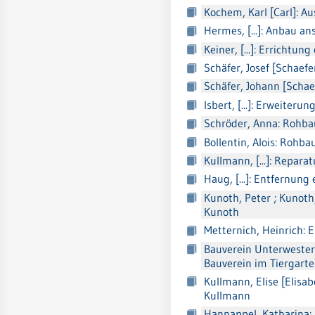
Kochem, Karl [Carl]: A
Hermes, [...]: Anbau 
Keiner, [...]: Erricht
Schäfer, Josef [Schaef
Schäfer, Johann [Scha
Isbert, [...]: Erweiter
Schröder, Anna: Rohb
Bollentin, Alois: Rohb
Kullmann, [...]: Repa
Haug, [...]: Entfernun
Kunoth, Peter ; Kunoth
Kunoth
Metternich, Heinrich: 
Bauverein Unterwesterw
Bauverein im Tiergart
Kullmann, Elise [Elis
Kullmann
Hannappel, Katharina