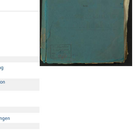
ng
von
ingen