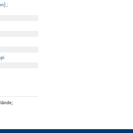
n] ;
ppi
lände;