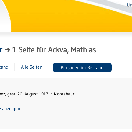
Un
r
→
1
Seite
für
Ackva, Mathias
tand
Alle Seiten
Personen im Bestand
enz; gest. 20. August 1917 in Montabaur
e anzeigen