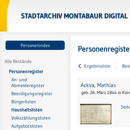
STADTARCHIV MONTABAUR DIGITAL
Personenindex
Personenregiste
Alle Bestände
Ergebnisliste
Bes
Personenregister
An- und
Ackva, Mathias
Abmelderegister
geb. 26. März 1844 in Kür
Beerdigungsregister
Bürgerlisten
Seit
Haushaltslisten
Volkszählungslisten
Aufgebotslisten