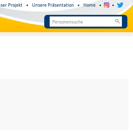
ser Projekt
•
Unsere Präsentation
•
Home
•
•