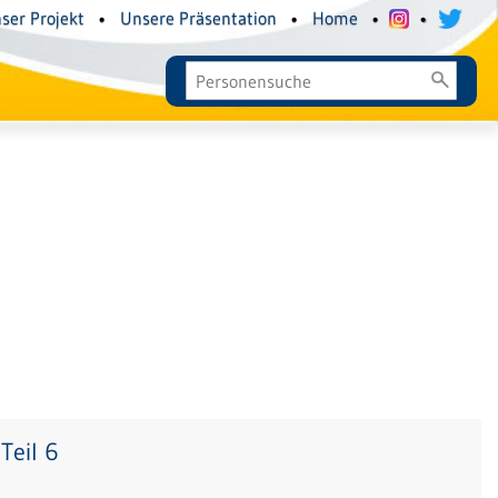
ser Projekt
•
Unsere Präsentation
•
Home
•
•
Teil 6