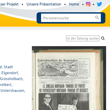
ser Projekt
•
Unsere Präsentation
•
Home
•
•
d. Stadt
 Elgendorf,
 Grossholbach,
relbert,
, Untershausen,