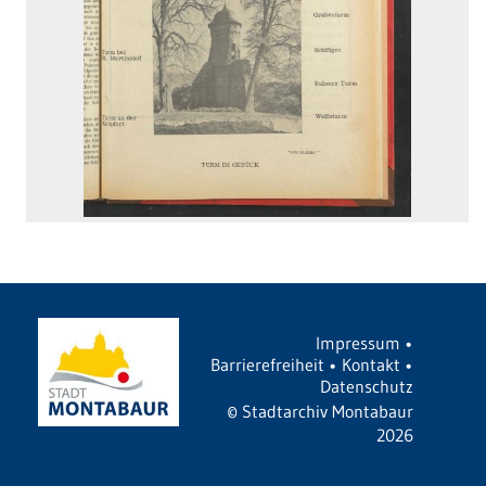
Impressum
•
Barrierefreiheit
•
Kontakt
•
Datenschutz
©
Stadtarchiv Montabaur
2026