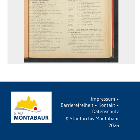
Impressum
•
Barrierefreiheit
•
Kontakt
•
Datenschutz
©
Stadtarchiv Montabaur
2026