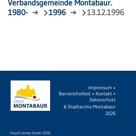
Verbandsgemeinde Montabaur.
1980-
→
1996
→
13.12.1996
Impressum
•
Barrierefreiheit
•
Kontakt
•
Datenschutz
©
Stadtarchiv Montabaur
2026
Visual Library Server 2026