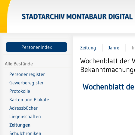
STADTARCHIV MONTABAUR DIGITAL
Personenindex
Zeitung
Jahre
I
Wochenblatt der 
Alle Bestände
Bekanntmachungen
Personenregister
Gewerberegister
Wochenblatt de
Protokolle
Karten und Plakate
Adressbücher
Liegenschaften
Zeitungen
Schulchroniken