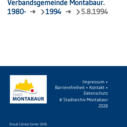
Verbandsgemeinde Montabaur.
1980-
→
1994
→
5.8.1994
Impressum
•
Barrierefreiheit
•
Kontakt
•
Datenschutz
©
Stadtarchiv Montabaur
2026
Visual Library Server 2026