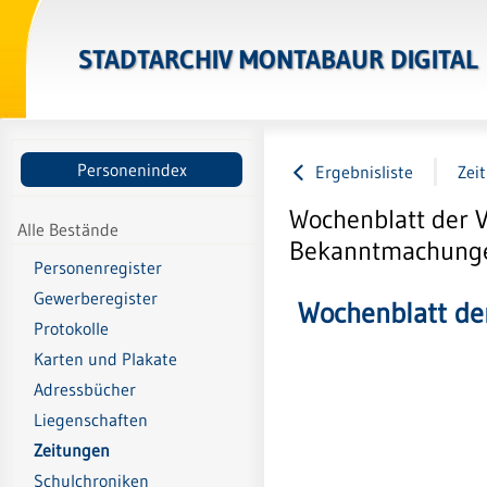
STADTARCHIV MONTABAUR DIGITAL
Personenindex
Ergebnisliste
Zei
Wochenblatt der 
Alle Bestände
Bekanntmachungen
Personenregister
Gewerberegister
Wochenblatt de
Protokolle
Karten und Plakate
Adressbücher
Liegenschaften
Zeitungen
Schulchroniken