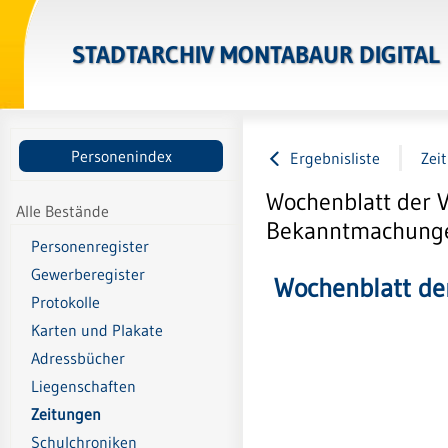
STADTARCHIV MONTABAUR DIGITAL
Personenindex
Ergebnisliste
Zei
Wochenblatt der 
Alle Bestände
Bekanntmachungen
Personenregister
Gewerberegister
Wochenblatt de
Protokolle
Karten und Plakate
Adressbücher
Liegenschaften
Zeitungen
Schulchroniken