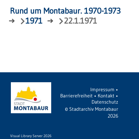
Rund um Montabaur. 1970-1973
→
1971
→
22.1.1971
Impressum
•
Barrierefreiheit
•
Kontakt
•
Datenschutz
©
Stadtarchiv Montabaur
2026
Visual Library Server 2026