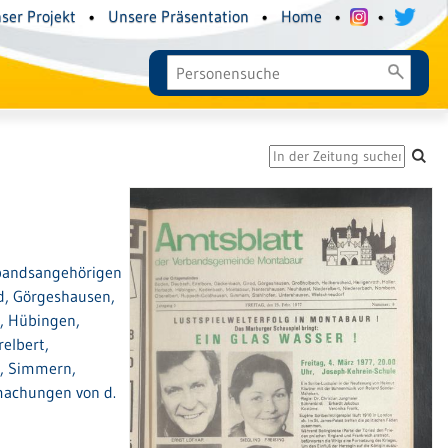
ser Projekt
•
Unsere Präsentation
•
Home
•
•
bandsangehörigen
d, Görgeshausen,
h, Hübingen,
elbert,
, Simmern,
machungen von d.