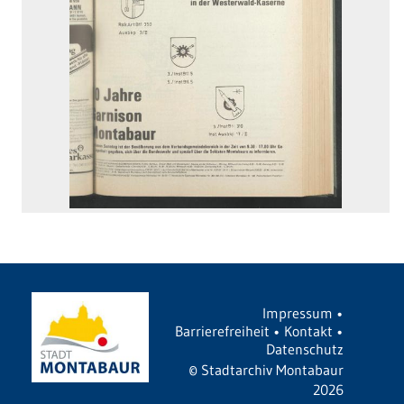
Impressum
•
Barrierefreiheit
•
Kontakt
•
Datenschutz
©
Stadtarchiv Montabaur
2026