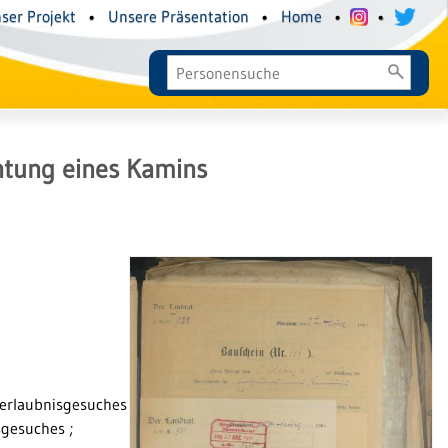
ser Projekt
•
Unsere Präsentation
•
Home
•
•
htung eines Kamins
uerlaubnisgesuches
sgesuches ;