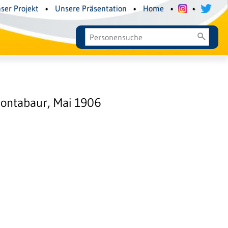
ser Projekt
•
Unsere Präsentation
•
Home
•
•
ontabaur, Mai 1906