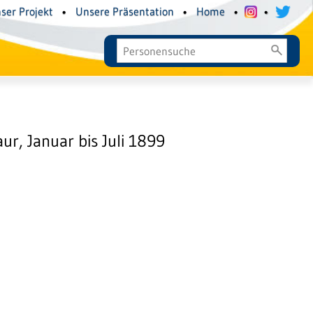
ser Projekt
•
Unsere Präsentation
•
Home
•
•
, Januar bis Juli 1899