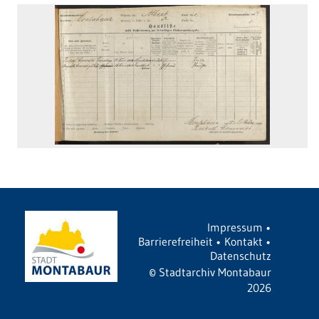
Impressum
•
Barrierefreiheit
•
Kontakt
•
Datenschutz
©
Stadtarchiv Montabaur
2026