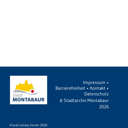
Impressum
•
Barrierefreiheit
•
Kontakt
•
Datenschutz
©
Stadtarchiv Montabaur
2026
Visual Library Server 2026