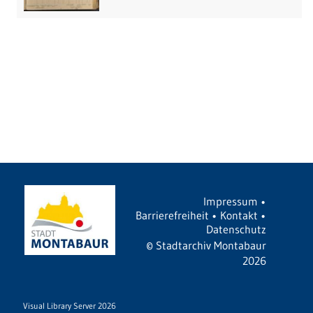
Impressum
•
Barrierefreiheit
•
Kontakt
•
Datenschutz
©
Stadtarchiv Montabaur
2026
Visual Library Server 2026