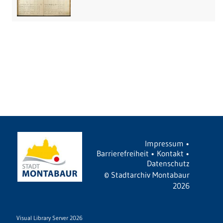
Impressum
•
Barrierefreiheit
•
Kontakt
•
Datenschutz
©
Stadtarchiv Montabaur
2026
Visual Library Server 2026