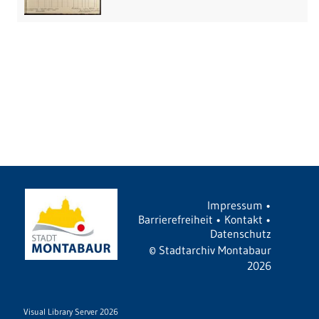
Impressum
•
Barrierefreiheit
•
Kontakt
•
Datenschutz
©
Stadtarchiv Montabaur
2026
Visual Library Server 2026