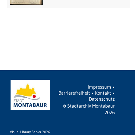
Impressum
•
Barrierefreiheit
•
Kontakt
•
Datenschutz
©
Stadtarchiv Montabaur
2026
Visual Library Server 2026