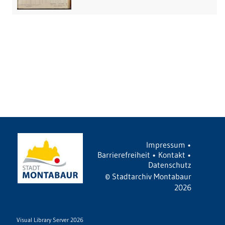
Impressum
•
Barrierefreiheit
•
Kontakt
•
Datenschutz
©
Stadtarchiv Montabaur
2026
Visual Library Server 2026