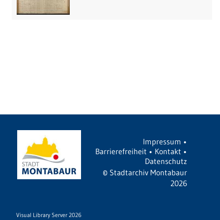
Impressum
•
Barrierefreiheit
•
Kontakt
•
Datenschutz
©
Stadtarchiv Montabaur
2026
Visual Library Server 2026