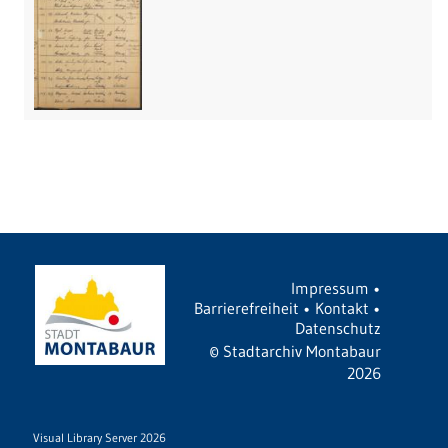
Impressum
•
Barrierefreiheit
•
Kontakt
•
Datenschutz
©
Stadtarchiv Montabaur
2026
Visual Library Server 2026