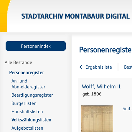
STADTARCHIV MONTABAUR DIGITAL
Personenindex
Personenregiste
Alle Bestände
Ergebnisliste
Bes
Personenregister
An- und
Wolff, Wilhelm II.
Abmelderegister
geb. 1806
Beerdigungsregister
Bürgerlisten
Seit
Haushaltslisten
Volkszählungslisten
Aufgebotslisten