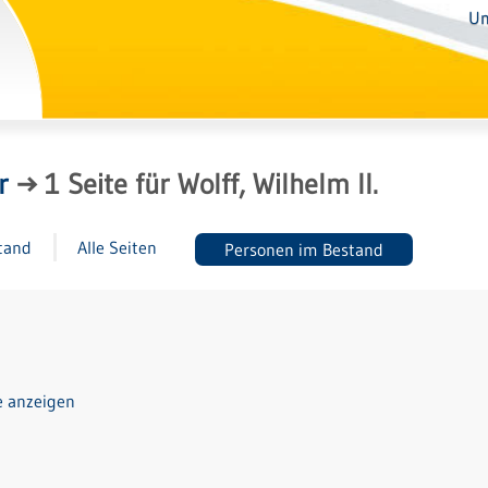
Un
r
→
1
Seite
für
Wolff, Wilhelm II.
tand
Alle Seiten
Personen im Bestand
e anzeigen