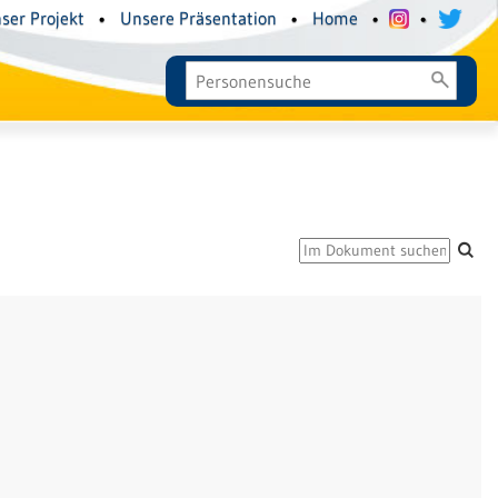
ser Projekt
•
Unsere Präsentation
•
Home
•
•