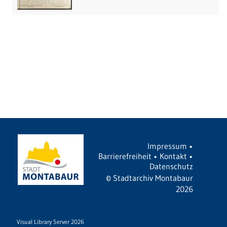
Impressum
•
Barrierefreiheit
•
Kontakt
•
Datenschutz
©
Stadtarchiv Montabaur
2026
Visual Library Server 2026