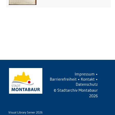
Impressum
•
Barrierefreiheit
•
Kontakt
•
Datenschutz
©
Stadtarchiv Montabaur
2026
Visual Library Server 2026