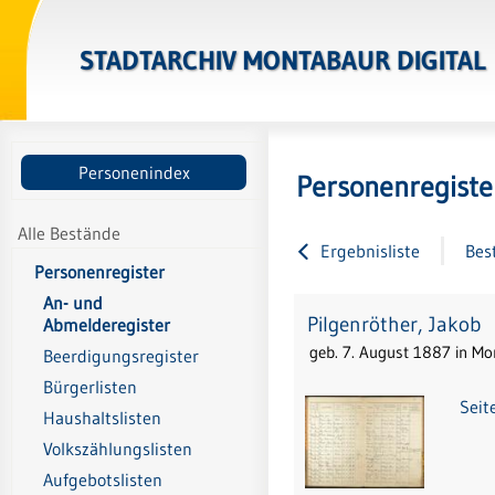
STADTARCHIV MONTABAUR DIGITAL
Personenindex
Personenregiste
Alle Bestände
Ergebnisliste
Bes
Personenregister
An- und
Pilgenröther, Jakob
Abmelderegister
geb. 7. August 1887 in M
Beerdigungsregister
Bürgerlisten
Seit
Haushaltslisten
Volkszählungslisten
Aufgebotslisten