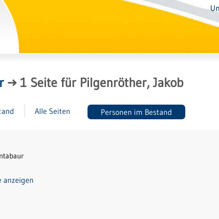
Un
r
→
1
Seite
für
Pilgenröther, Jakob
tand
Alle Seiten
Personen im Bestand
ontabaur
e anzeigen