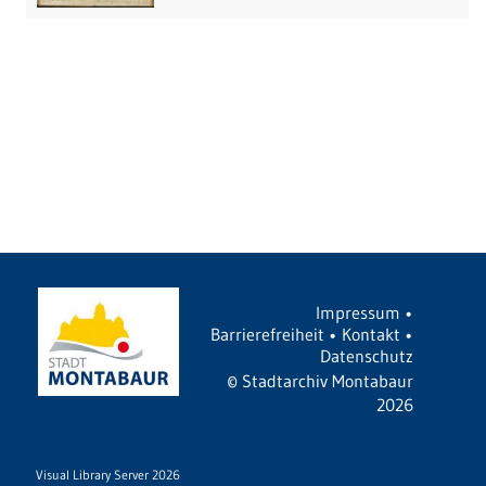
Impressum
•
Barrierefreiheit
•
Kontakt
•
Datenschutz
©
Stadtarchiv Montabaur
2026
Visual Library Server 2026