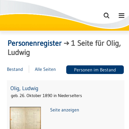
Personenregister
→
1
Seite
für
Olig,
Ludwig
Bestand
Alle Seiten
Personen im Bestand
Olig, Ludwig
geb. 26. Oktober 1890 in Niederselters
Seite anzeigen