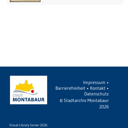
Impressum
•
Barrierefreiheit
•
Kontakt
•
Datenschutz
©
Stadtarchiv Montabaur
2026
Visual Library Server 2026