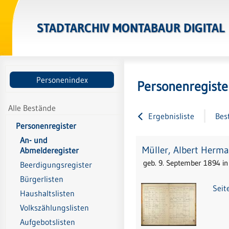
STADTARCHIV MONTABAUR DIGITAL
Personenindex
Personenregiste
Alle Bestände
Ergebnisliste
Bes
Personenregister
An- und
Müller, Albert Herma
Abmelderegister
geb. 9. September 1894 i
Beerdigungsregister
Bürgerlisten
Seit
Haushaltslisten
Volkszählungslisten
Aufgebotslisten