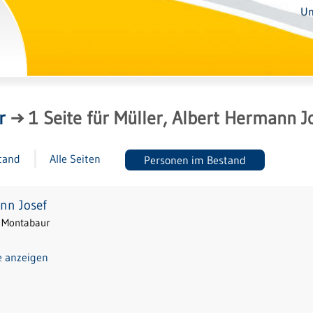
Un
r
→
1
Seite
für
Müller, Albert Hermann J
tand
Alle Seiten
Personen im Bestand
nn Josef
n Montabaur
e anzeigen