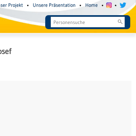
ser Projekt
•
Unsere Präsentation
•
Home
•
•
osef