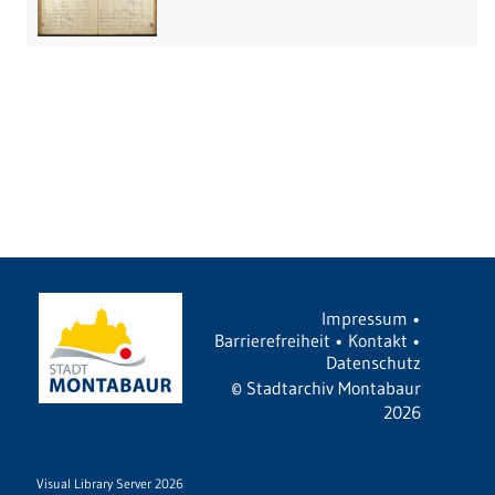
Impressum
•
Barrierefreiheit
•
Kontakt
•
Datenschutz
©
Stadtarchiv Montabaur
2026
Visual Library Server 2026