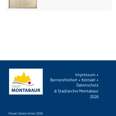
Impressum
•
Barrierefreiheit
•
Kontakt
•
Datenschutz
©
Stadtarchiv Montabaur
2026
Visual Library Server 2026