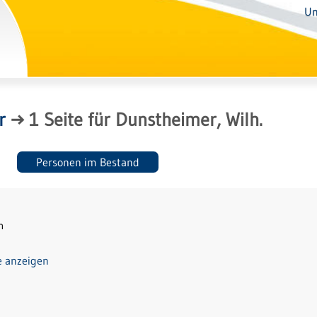
Un
r
→
1
Seite
für
Dunstheimer, Wilh.
Personen im Bestand
n
e anzeigen