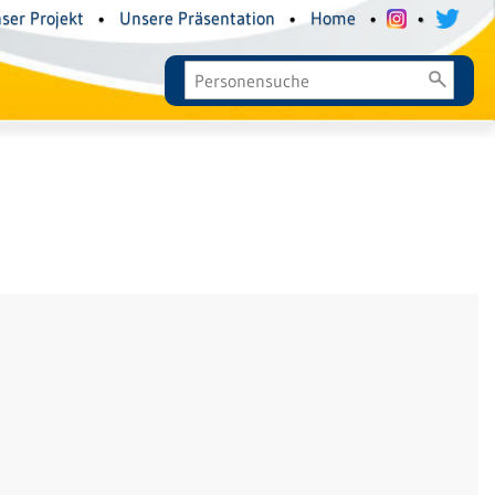
ser Projekt
•
Unsere Präsentation
•
Home
•
•