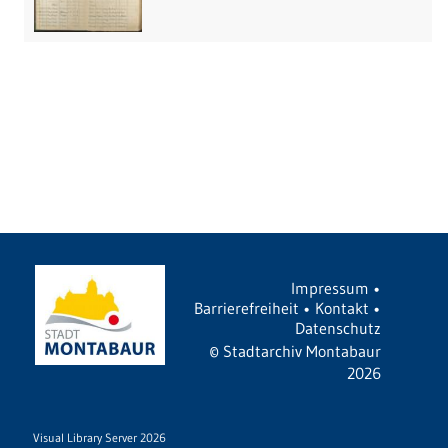
Impressum
•
Barrierefreiheit
•
Kontakt
•
Datenschutz
©
Stadtarchiv Montabaur
2026
Visual Library Server 2026