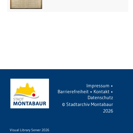
Impressum
•
Barrierefreiheit
•
Kontakt
•
Datenschutz
©
Stadtarchiv Montabaur
2026
Visual Library Server 2026