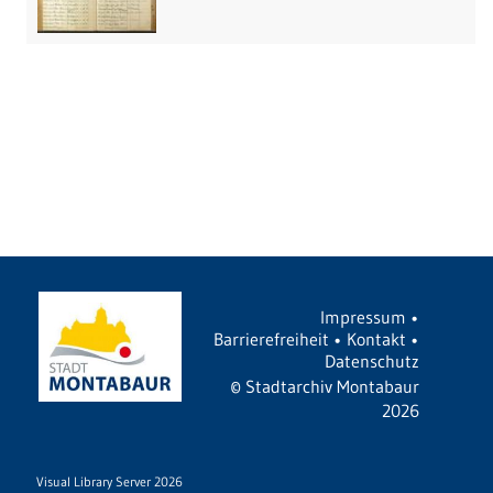
Impressum
•
Barrierefreiheit
•
Kontakt
•
Datenschutz
©
Stadtarchiv Montabaur
2026
Visual Library Server 2026