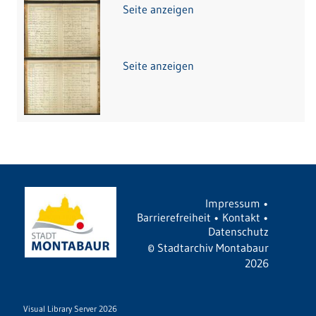
Seite anzeigen
Seite anzeigen
Impressum
•
Barrierefreiheit
•
Kontakt
•
Datenschutz
©
Stadtarchiv Montabaur
2026
Visual Library Server 2026