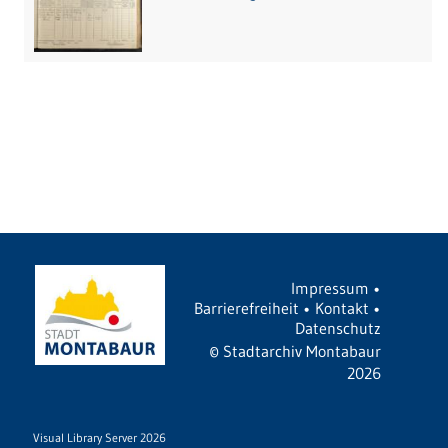
Impressum
•
Barrierefreiheit
•
Kontakt
•
Datenschutz
©
Stadtarchiv Montabaur
2026
Visual Library Server 2026