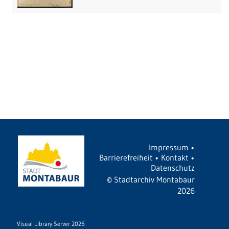
Impressum
•
Barrierefreiheit
•
Kontakt
•
Datenschutz
©
Stadtarchiv Montabaur
2026
Visual Library Server 2026