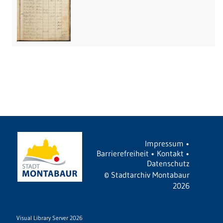
Impressum
•
Barrierefreiheit
•
Kontakt
•
Datenschutz
©
Stadtarchiv Montabaur
2026
Visual Library Server 2026