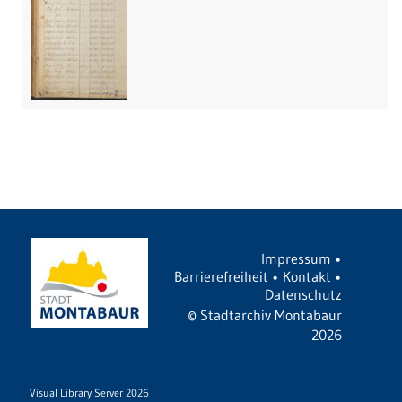
Impressum
•
Barrierefreiheit
•
Kontakt
•
Datenschutz
©
Stadtarchiv Montabaur
2026
Visual Library Server 2026