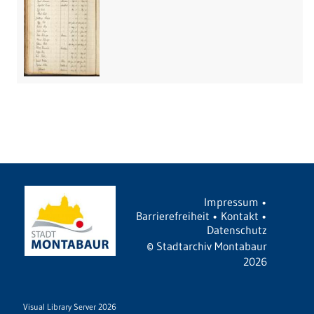
Impressum
•
Barrierefreiheit
•
Kontakt
•
Datenschutz
©
Stadtarchiv Montabaur
2026
Visual Library Server 2026