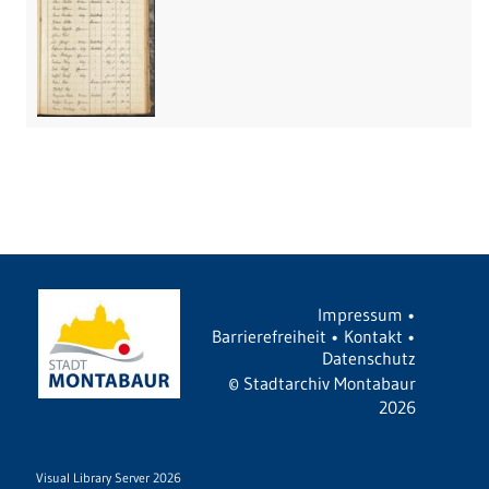
Impressum
•
Barrierefreiheit
•
Kontakt
•
Datenschutz
©
Stadtarchiv Montabaur
2026
Visual Library Server 2026