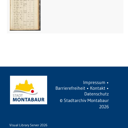
Impressum
•
Barrierefreiheit
•
Kontakt
•
Datenschutz
©
Stadtarchiv Montabaur
2026
Visual Library Server 2026